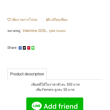
เพิ่มรายการโปรด
เปรียบเทียบ
หมวดหมู่ :
Valentine 2026
,
กุหลาบแดง
Share
Product description
เพิ่มหมีได้ในราคาตัวละ 350 บาท
เพิ่ม Ferrero ลูกละ 50 บาท