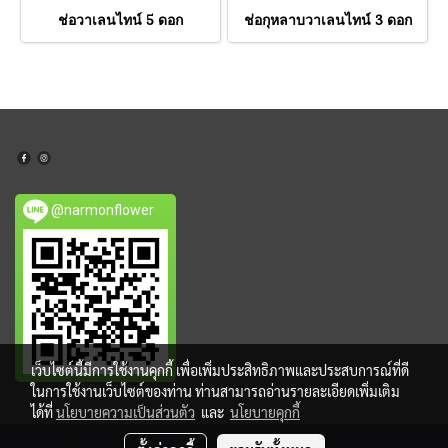
ช่อวาเลนไทน์ 5 ดอก
ช่อกุหลาบวาเลนไทน์ 3 ดอก
@narmonflower
เว็บไซต์นี้มีการใช้งานคุกกี้ เพื่อเพิ่มประสิทธิภาพและประสบการณ์ที่ดี
ในการใช้งานเว็บไซต์ของท่าน ท่านสามารถอ่านรายละเอียดเพิ่มเติม
ได้ที่
นโยบายความเป็นส่วนตัว
และ
นโยบายคุกกี้
Copy right by makewebeasy.com