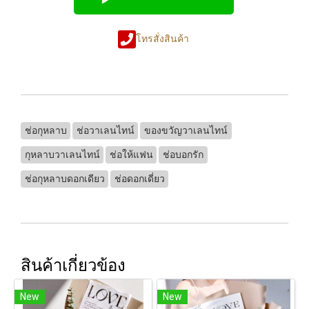
โทรสั่งสินค้า
ช่อกุหลาบ
ช่อวาเลนไทน์
ของขวัญวาเลนไทน์
กุหลาบวาเลนไทน์
ช่อให้แฟน
ช่อบอกรัก
ช่อกุหลาบดอกเดียว
ช่อดอกเดี่ยว
สินค้าเกี่ยวข้อง
New
New