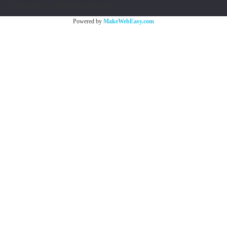
Copy right by makewebeasy.com
Powered by
MakeWebEasy.com