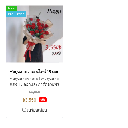
New
Pre-Order
ช่อกุหลาบวาเลนไทน์ 15 ดอก
ช่อกุหลาบวาเลนไทน์ กุหลาบ
แดง 15 ดอกและการ์ดอวยพร
฿3,850
฿3,550
-8%
เปรียบเทียบ